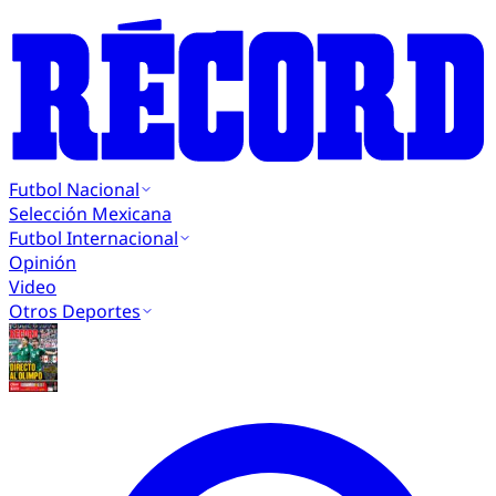
Futbol Nacional
Selección Mexicana
Futbol Internacional
Opinión
Video
Otros Deportes