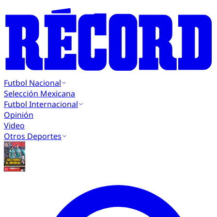
Futbol Nacional
Selección Mexicana
Futbol Internacional
Opinión
Video
Otros Deportes