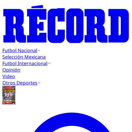
Futbol Nacional
Selección Mexicana
Futbol Internacional
Opinión
Video
Otros Deportes