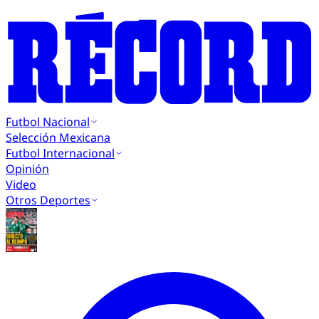
Futbol Nacional
Selección Mexicana
Futbol Internacional
Opinión
Video
Otros Deportes