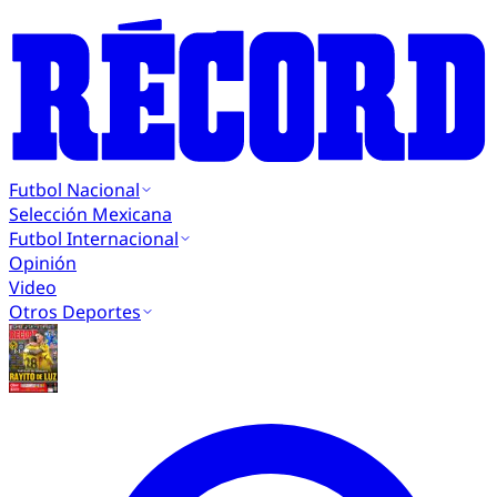
Futbol Nacional
Selección Mexicana
Futbol Internacional
Opinión
Video
Otros Deportes