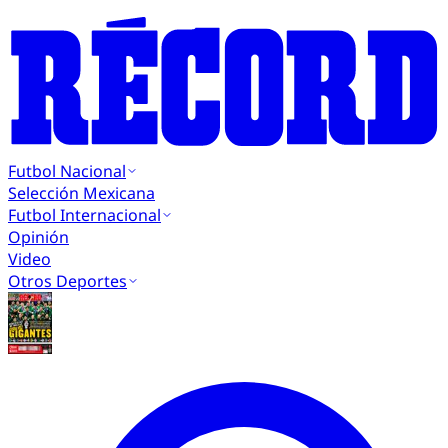
Futbol Nacional
Selección Mexicana
Futbol Internacional
Opinión
Video
Otros Deportes