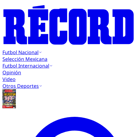
Futbol Nacional
Selección Mexicana
Futbol Internacional
Opinión
Video
Otros Deportes