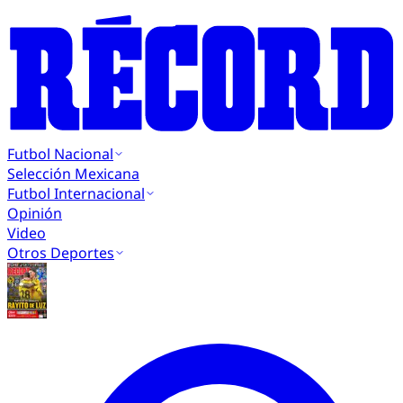
Futbol Nacional
Selección Mexicana
Futbol Internacional
Opinión
Video
Otros Deportes