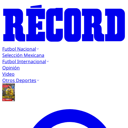
Futbol Nacional
Selección Mexicana
Futbol Internacional
Opinión
Video
Otros Deportes