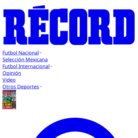
Futbol Nacional
Selección Mexicana
Futbol Internacional
Opinión
Video
Otros Deportes