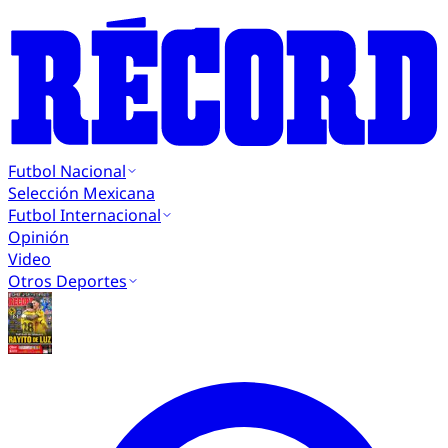
Futbol Nacional
Selección Mexicana
Futbol Internacional
Opinión
Video
Otros Deportes