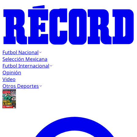
Futbol Nacional
Selección Mexicana
Futbol Internacional
Opinión
Video
Otros Deportes