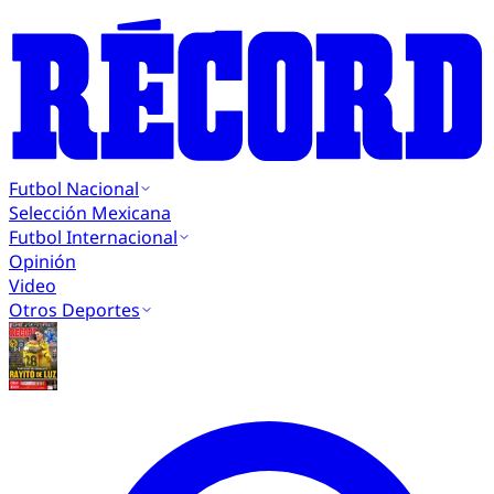
Futbol Nacional
Selección Mexicana
Futbol Internacional
Opinión
Video
Otros Deportes