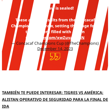
The draw is sealed!
These are the results from the Concacaf
Champions Cup draw, setting the stage for a
tournament filled with action
pic.twitter.com/xwZuva7wHN
— Concacaf Champions Cup (@TheChampions)
December 14, 2023
TAMBIÉN TE PUEDE INTERESAR: TIGRES VS AMÉRICA:
ALISTAN OPERATIVO DE SEGURIDAD PARA LA FINAL DE
IDA