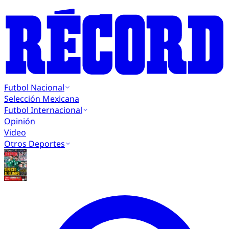
Futbol Nacional
Selección Mexicana
Futbol Internacional
Opinión
Video
Otros Deportes