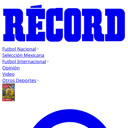
Futbol Nacional
Selección Mexicana
Futbol Internacional
Opinión
Video
Otros Deportes