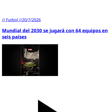
//
Futbol
//
20/7/2026
Mundial del 2030 se jugará con 64 equipos en
seis países