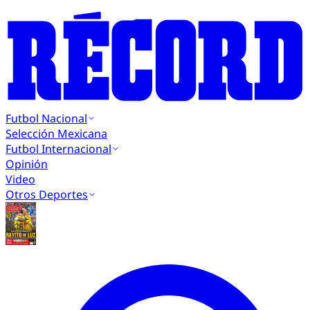
Futbol Nacional
Selección Mexicana
Futbol Internacional
Opinión
Video
Otros Deportes