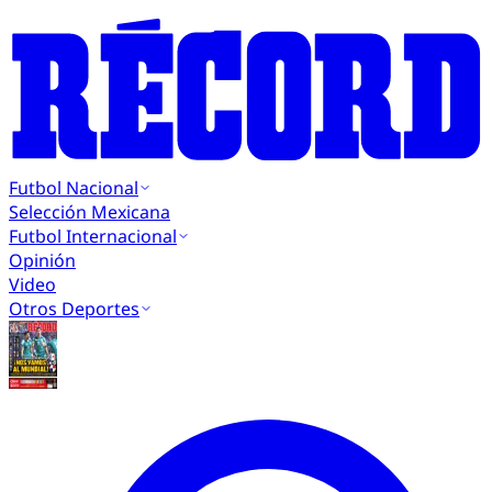
Futbol Nacional
Selección Mexicana
Futbol Internacional
Opinión
Video
Otros Deportes