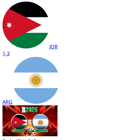
JOR
1
-
3
ARG