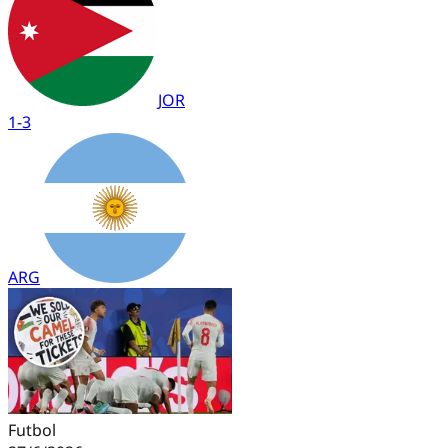
JOR
1
-
3
ARG
Futbol