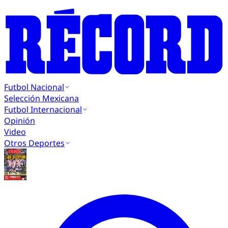
Futbol Nacional
Selección Mexicana
Futbol Internacional
Opinión
Video
Otros Deportes