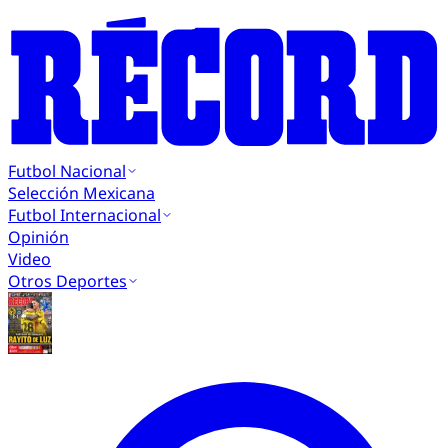
Futbol Nacional
Selección Mexicana
Futbol Internacional
Opinión
Video
Otros Deportes