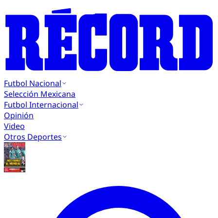
Futbol Nacional
Selección Mexicana
Futbol Internacional
Opinión
Video
Otros Deportes