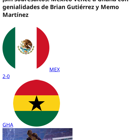
genialidades de Brian Gutiérrez y Memo
Martínez
MEX
2
-
0
GHA