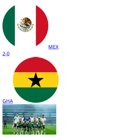
MEX
2
-
0
GHA