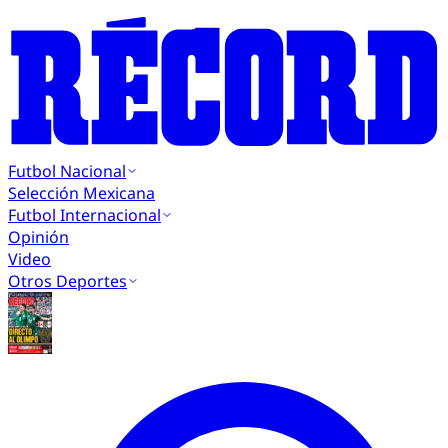
Futbol Nacional
Selección Mexicana
Futbol Internacional
Opinión
Video
Otros Deportes