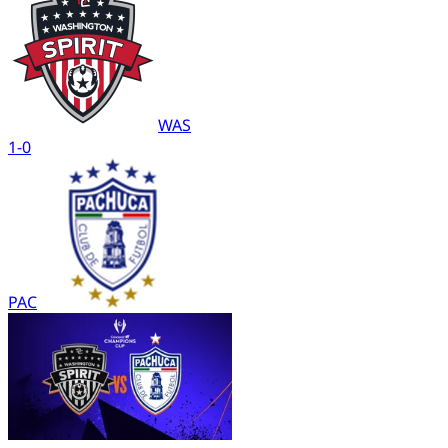
WAS
1
-
0
PAC