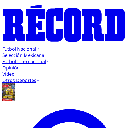
Futbol Nacional
Selección Mexicana
Futbol Internacional
Opinión
Video
Otros Deportes