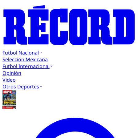
Futbol Nacional
Selección Mexicana
Futbol Internacional
Opinión
Video
Otros Deportes