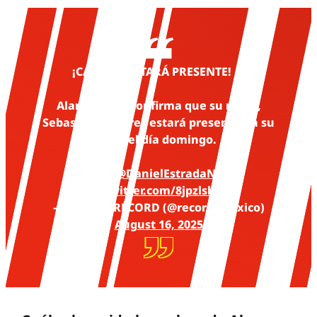
¡CÁCERES ESTARÁ PRESENTE! 🔥
Alana Flores confirma que su novio,
Sebastián Cáceres estará presente en su
pelea del día domingo. 🥊
📹
@DanielEstradaN
pic.twitter.com/8jpzlsb0I7
— DIARIO RÉCORD (@record_mexico)
August 16, 2025