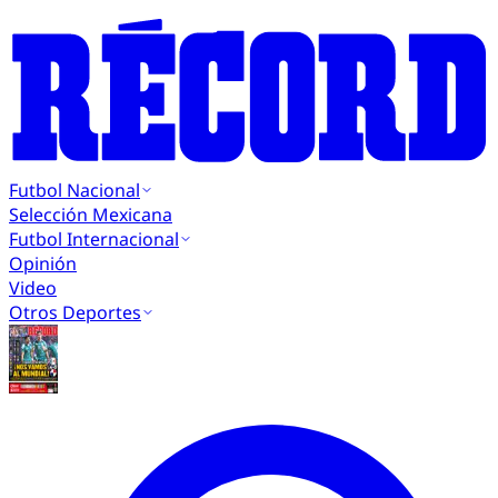
Futbol Nacional
Selección Mexicana
Futbol Internacional
Opinión
Video
Otros Deportes