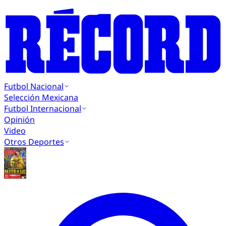
Futbol Nacional
Selección Mexicana
Futbol Internacional
Opinión
Video
Otros Deportes