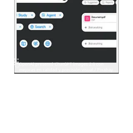
OpenAI presentó ChatGPT Images 2.0 con
mejoras en calidad y precisión visual./ Pixabay