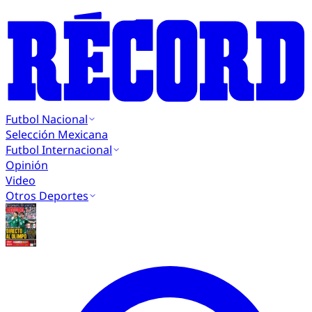
Futbol Nacional
Selección Mexicana
Futbol Internacional
Opinión
Video
Otros Deportes