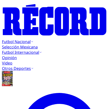
Futbol Nacional
Selección Mexicana
Futbol Internacional
Opinión
Video
Otros Deportes