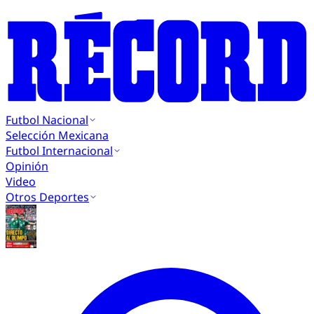
Futbol Nacional
Selección Mexicana
Futbol Internacional
Opinión
Video
Otros Deportes