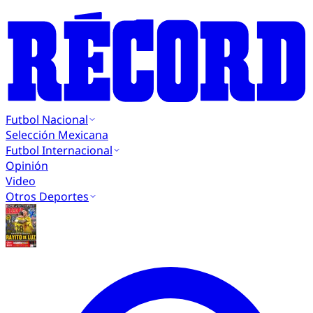
Futbol Nacional
Selección Mexicana
Futbol Internacional
Opinión
Video
Otros Deportes