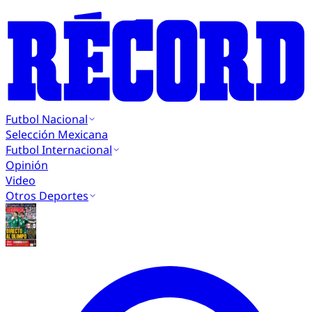
Futbol Nacional
Selección Mexicana
Futbol Internacional
Opinión
Video
Otros Deportes