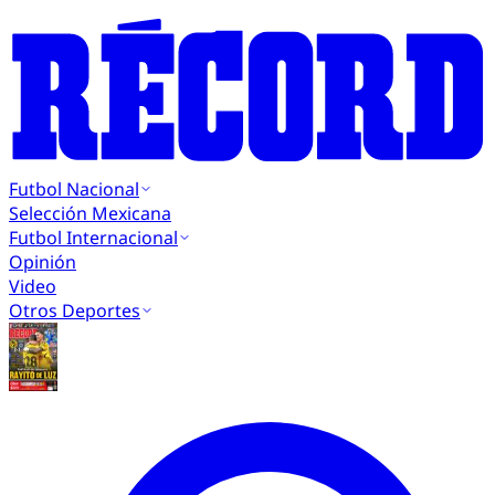
Futbol Nacional
Selección Mexicana
Futbol Internacional
Opinión
Video
Otros Deportes