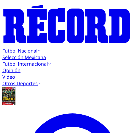
Futbol Nacional
Selección Mexicana
Futbol Internacional
Opinión
Video
Otros Deportes