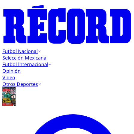
Futbol Nacional
Selección Mexicana
Futbol Internacional
Opinión
Video
Otros Deportes