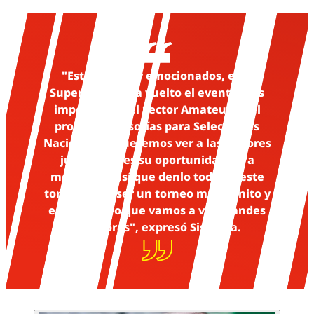
"Estamos muy emocionados, esta
Supercopa se ha vuelto el evento más
importante del Sector Amateur y del
proceso de visorías para Selecciones
Nacionales. Queremos ver a las mejores
jugadoras, es su oportunidad para
mostrarse, así que denlo todo en este
torneo. Va a ser un torneo muy bonito y
estoy seguro que vamos a ver grandes
jugadoras", expresó Sisniega.