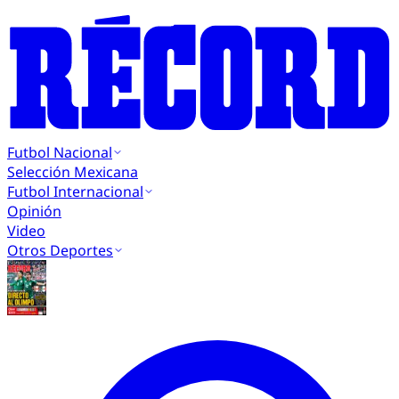
Futbol Nacional
Selección Mexicana
Futbol Internacional
Opinión
Video
Otros Deportes