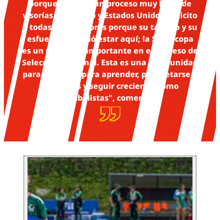
porque culmina un proceso muy largo de
visorías en México y Estados Unidos. Felicito
a todas las jugadoras porque su talento y su
esfuerzo les valió estar aquí; la Supercopa
es un paso muy importante en el proceso de
Selección Nacional. Esta es una oportunidad
para competir, para aprender, para retarse a
sí mismas y seguir creciendo como
futbolistas", comentó.