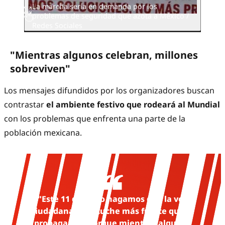
La marcha sería en demanda por los
problemas de seguridad que azota a México /
Redes Sociales
"Mientras algunos celebran, millones
sobreviven"
Los mensajes difundidos por los organizadores buscan
contrastar
el ambiente festivo que rodeará al Mundial
con los problemas que enfrenta una parte de la
población mexicana.
"Este 11 de junio hagamos que la voz
ciudadana se escuche más fuerte que la
propaganda. Porque mientras algunos