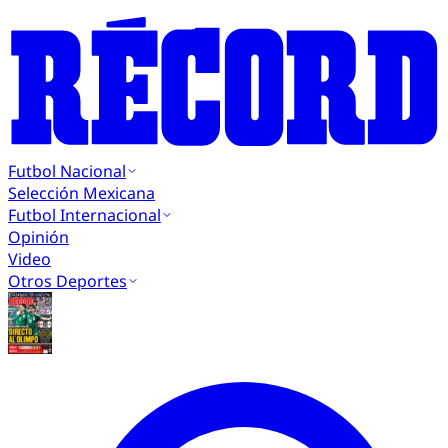
Futbol Nacional
Selección Mexicana
Futbol Internacional
Opinión
Video
Otros Deportes