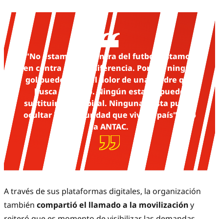
"No estamos en contra del futbol. Estamos
en contra de la indiferencia. Porque ningún
gol puede tapar el dolor de una madre que
busca a su hijo. Ningún estadio puede
sustituir un hospital. Ninguna fiesta puede
ocultar la inseguridad que vive el país", dijo
la ANTAC.
A través de sus plataformas digitales, la organización
también
compartió el llamado a la movilización
y
reiteró que es momento de visibilizar las demandas