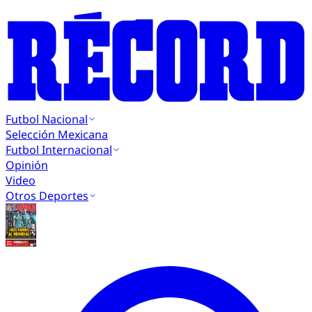
Futbol Nacional
Selección Mexicana
Futbol Internacional
Opinión
Video
Otros Deportes