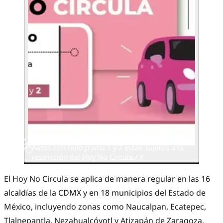
Autos con holograma 1 y 2 están sujetos a la
restricción del Hoy No Circula./ X
El Hoy No Circula se aplica de manera regular en las 16
alcaldías de la CDMX y en 18 municipios del Estado de
México, incluyendo zonas como Naucalpan, Ecatepec,
Tlalnepantla, Nezahualcóyotl y Atizapán de Zaragoza.