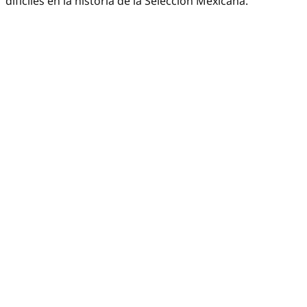
difíciles en la historia de la Selección Mexicana.