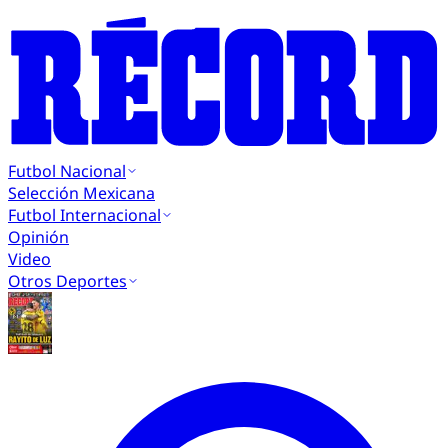
Futbol Nacional
Selección Mexicana
Futbol Internacional
Opinión
Video
Otros Deportes