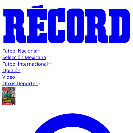
Futbol Nacional
Selección Mexicana
Futbol Internacional
Opinión
Video
Otros Deportes