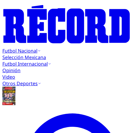
Futbol Nacional
Selección Mexicana
Futbol Internacional
Opinión
Video
Otros Deportes