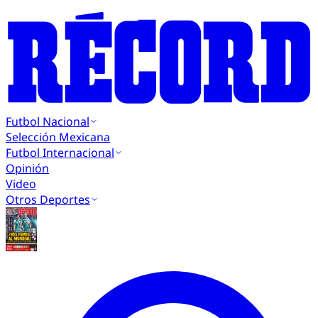
Futbol Nacional
Selección Mexicana
Futbol Internacional
Opinión
Video
Otros Deportes