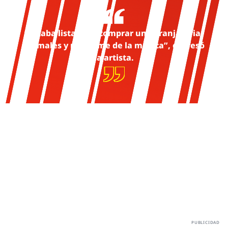
“Estaba lista para comprar una granja, criar
animales y retirarme de la música”, confesó
la artista.