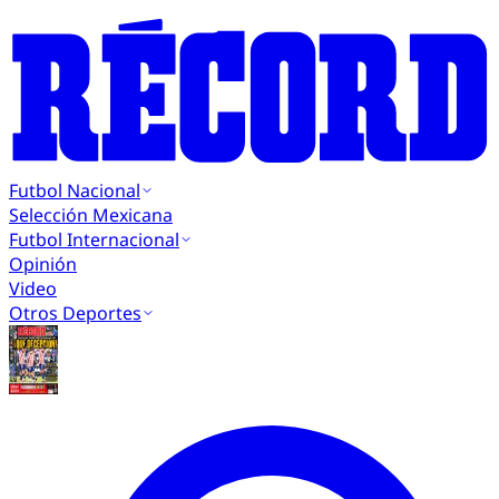
Futbol Nacional
Selección Mexicana
Futbol Internacional
Opinión
Video
Otros Deportes