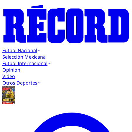
Futbol Nacional
Selección Mexicana
Futbol Internacional
Opinión
Video
Otros Deportes