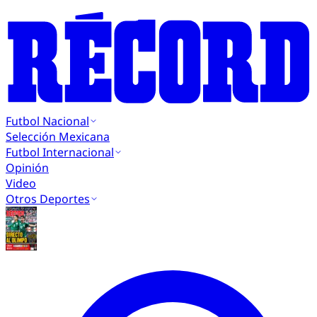
Futbol Nacional
Selección Mexicana
Futbol Internacional
Opinión
Video
Otros Deportes