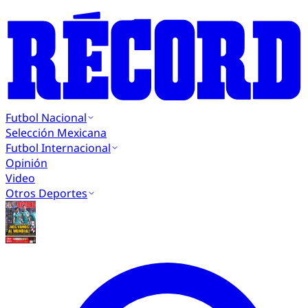
Futbol Nacional
Selección Mexicana
Futbol Internacional
Opinión
Video
Otros Deportes