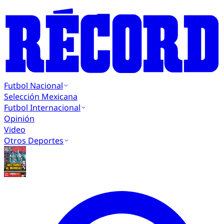
Futbol Nacional
Selección Mexicana
Futbol Internacional
Opinión
Video
Otros Deportes