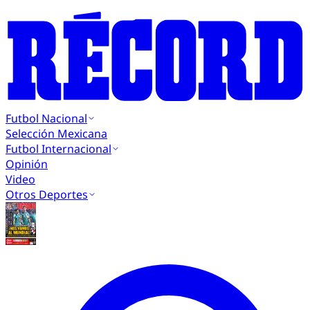
Futbol Nacional
Selección Mexicana
Futbol Internacional
Opinión
Video
Otros Deportes