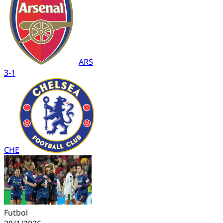
ARS
3
-
1
CHE
Futbol