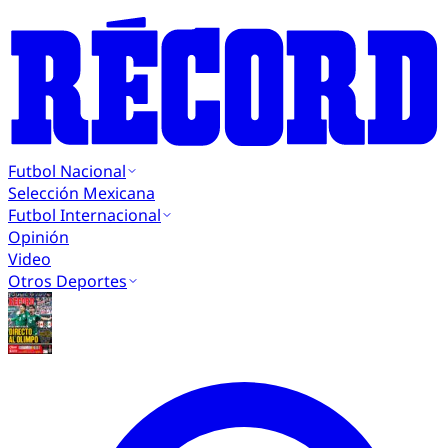
Futbol Nacional
Selección Mexicana
Futbol Internacional
Opinión
Video
Otros Deportes