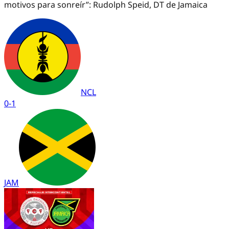
motivos para sonreír”: Rudolph Speid, DT de Jamaica
NCL
0
-
1
JAM