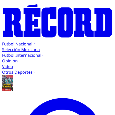
Futbol Nacional
Selección Mexicana
Futbol Internacional
Opinión
Video
Otros Deportes