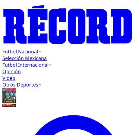
Futbol Nacional
Selección Mexicana
Futbol Internacional
Opinión
Video
Otros Deportes