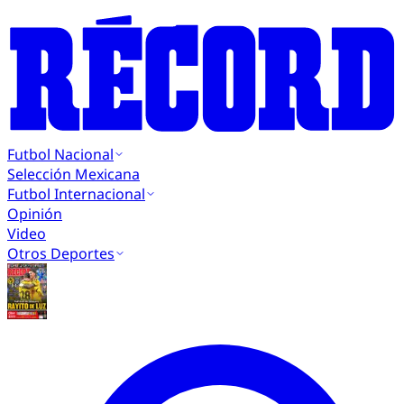
Futbol Nacional
Selección Mexicana
Futbol Internacional
Opinión
Video
Otros Deportes