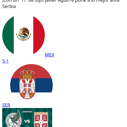
Serbia
MEX
5
-
1
SER