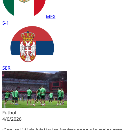
MEX
5
-
1
SER
Futbol
4/6/2026
¡Con un '11' de lujo! Javier Aguirre pone a lo mejor ante