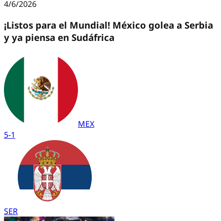
4/6/2026
¡Listos para el Mundial! México golea a Serbia
y ya piensa en Sudáfrica
MEX
5
-
1
SER